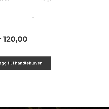
r
120,00
egg til i handlekurven