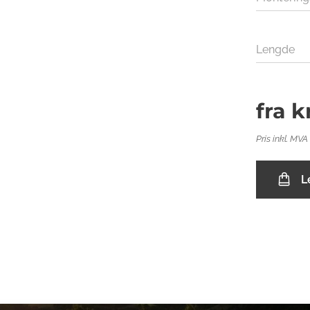
Lengde
fra
k
Pris inkl. MVA
L