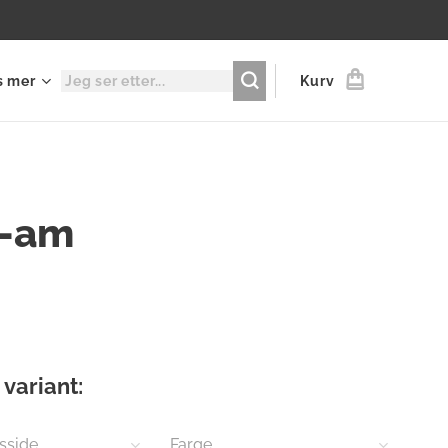
s mer
Kurv
-am
 variant:
sside
Farge