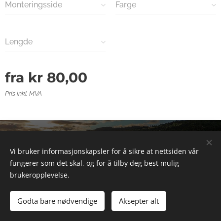
Monteringsside
Farge
Lengde
fra
kr
80,00
Pris inkl. MVA
© 2025 Alle rettigheter forbeholdt
Vi bruker informasjonskapsler for å sikre at nettsiden vår
Informasjonskapsler
fungerer som det skal, og for å tilby deg best mulig
brukeropplevelse.
Legg til i handlekurven
Godta bare nødvendige
Aksepter alt