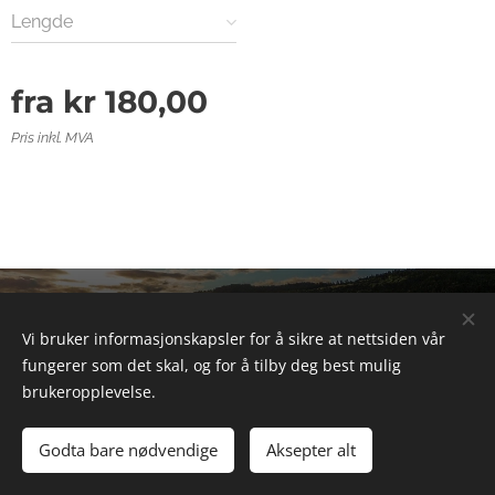
Lengde
fra
kr
180,00
Pris inkl. MVA
© 2025 Alle rettigheter forbeholdt
Vi bruker informasjonskapsler for å sikre at nettsiden vår
Informasjonskapsler
fungerer som det skal, og for å tilby deg best mulig
brukeropplevelse.
Legg til i handlekurven
Godta bare nødvendige
Aksepter alt