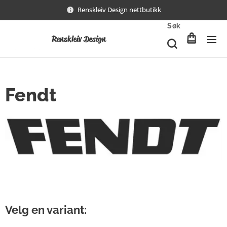
Renskleiv Design nettbutikk
Søk
Renskleiv Design
Fendt
Velg en variant: