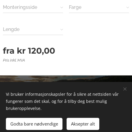
Monteringsside
Farge
Lengde
fra
kr
120,00
Pris inkl. MVA
© 2025 Alle rettigheter forbeholdt
Vi bruker informasjonskapsler for å sikre at nettsiden vår
Informasjonskapsler
fungerer som det skal, og for å tilby deg best mulig
brukeropplevelse.
Legg til i handlekurven
Godta bare nødvendige
Aksepter alt