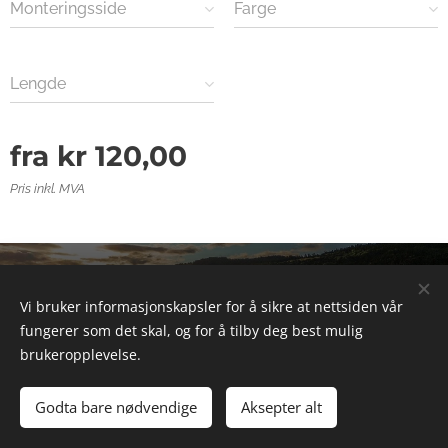
Monteringsside
Farge
Lengde
fra
kr
120,00
Pris inkl. MVA
© 2025 Alle rettigheter forbeholdt
Vi bruker informasjonskapsler for å sikre at nettsiden vår
Informasjonskapsler
fungerer som det skal, og for å tilby deg best mulig
brukeropplevelse.
Legg til i handlekurven
Godta bare nødvendige
Aksepter alt