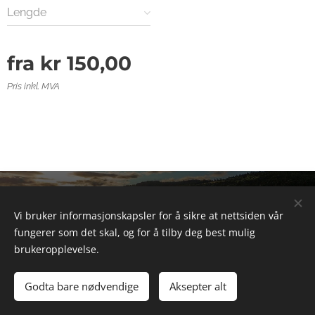
Lengde
fra
kr
150,00
Pris inkl. MVA
© 2025 Alle rettigheter forbeholdt
Vi bruker informasjonskapsler for å sikre at nettsiden vår
Informasjonskapsler
fungerer som det skal, og for å tilby deg best mulig
brukeropplevelse.
Legg til i handlekurven
Godta bare nødvendige
Aksepter alt