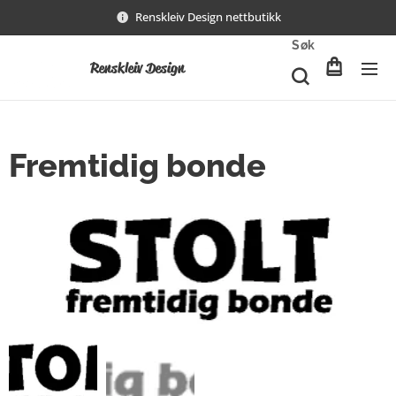
Renskleiv Design nettbutikk
Søk
Renskleiv Design
Fremtidig bonde