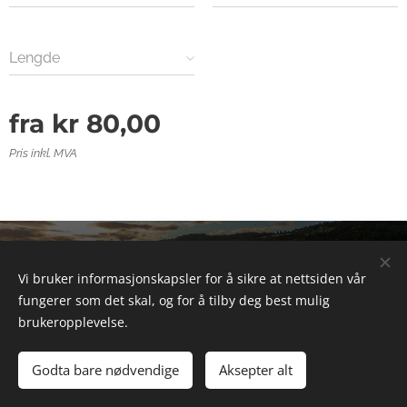
Lengde
fra
kr
80,00
Pris inkl. MVA
© 2025 Alle rettigheter forbeholdt
Vi bruker informasjonskapsler for å sikre at nettsiden vår
Informasjonskapsler
fungerer som det skal, og for å tilby deg best mulig
brukeropplevelse.
Legg til i handlekurven
Godta bare nødvendige
Aksepter alt