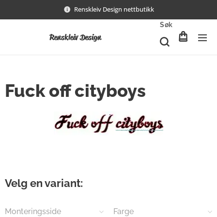
Renskleiv Design nettbutikk
Søk
Renskleiv Design
Fuck off cityboys
Velg en variant:
Monteringsside
Farge