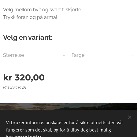
Velg mellom hvit og svart t-skjorte
Trykk foran og på arma!
Velg en variant:
Størrelse
Farge
kr
320,00
Pris inkl. MVA
© 2025 Alle rettigheter forbeholdt
Vi bruker informasjonskapsler for å sikre at nettsiden vår
Informasjonskapsler
fungerer som det skal, og for å tilby deg best mulig