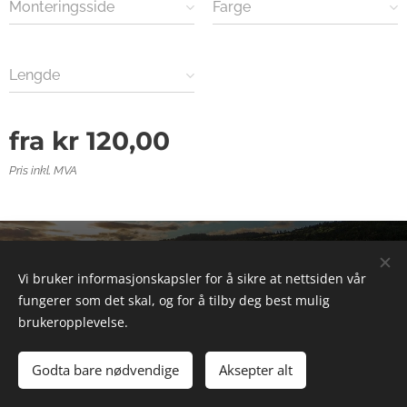
Monteringsside
Farge
Lengde
fra
kr
120,00
Pris inkl. MVA
© 2025 Alle rettigheter forbeholdt
Vi bruker informasjonskapsler for å sikre at nettsiden vår
Informasjonskapsler
fungerer som det skal, og for å tilby deg best mulig
brukeropplevelse.
Legg til i handlekurven
Godta bare nødvendige
Aksepter alt