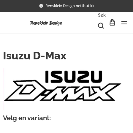
Renskleiv Design nettbutikk
Søk
Renskleiv Design
Isuzu D-Max
Velg en variant: