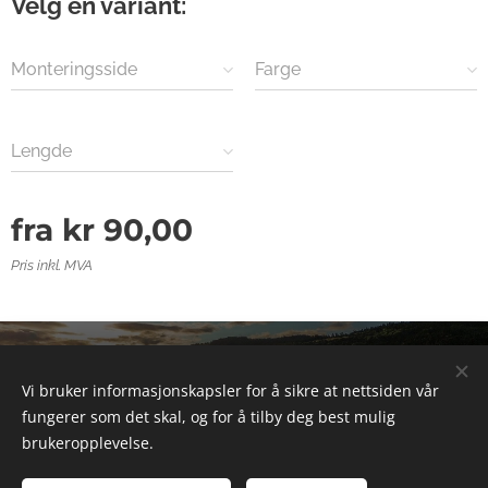
Velg en variant:
Monteringsside
Farge
Lengde
fra
kr
90,00
Pris inkl. MVA
© 2025 Alle rettigheter forbeholdt
Vi bruker informasjonskapsler for å sikre at nettsiden vår
Informasjonskapsler
fungerer som det skal, og for å tilby deg best mulig
brukeropplevelse.