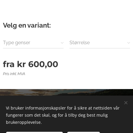
Velg en variant:
Type genser
Størrelse
fra
kr
600,00
Pris inkl. MVA
© 2025 Alle rettigheter forbeholdt
Vi bruker informasjonskapsler for å sikre at nettsiden vår
Informasjonskapsler
fungerer som det skal, og for å tilby deg best mulig
brukeropplevelse.