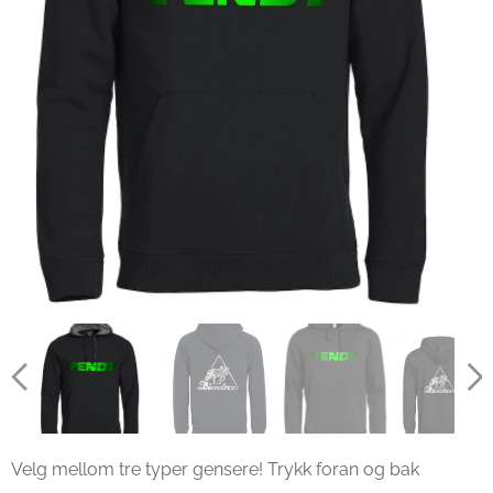
Velg mellom tre typer gensere! Trykk foran og bak