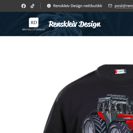
Renskleiv Design nettbutikk
post@rens
Renskleiv Design