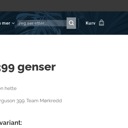
s mer
Kurv
399 genser
en hette
rguson 399. Team Mørkredd
variant: