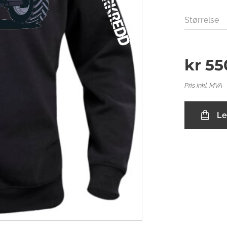
Størrelse
kr
55
Pris inkl. MVA
Le