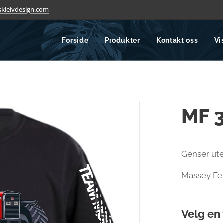
kleivdesign.com
Forside
Produkter
Kontakt oss
Vi
MF 
Genser ut
Massey Fe
Velg en 