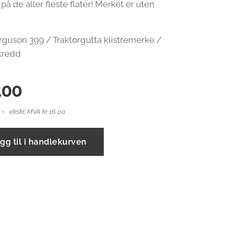
på de aller fleste flater! Merket er uten
guson 399 / Traktorgutta klistremerke /
kredd
,00
ekskl. MVA kr 16,00
gg til i handlekurven