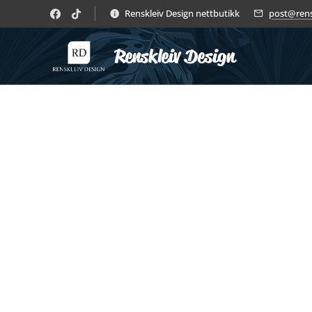
Renskleiv Design nettbutikk
post@rens
Renskleiv Design