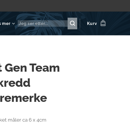
s mer
Kurv
t Gen Team
kredd
tremerke
ket måler ca 6 x 4cm