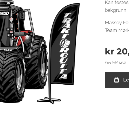
Kan festes 
bakgrunn
Massey Fer
Team Mør
kr
20
Pris inkl. MVA
Le