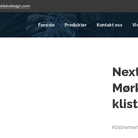
kleivdesign.com
Forside
Produkter
Kontakt oss
Vi
Nex
Mør
klis
Klistremer