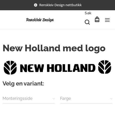
Renskleiv Design nettbutikk
Søk
Renskleiv Design
New Holland med logo
Velg en variant:
Monteringsside
Farge