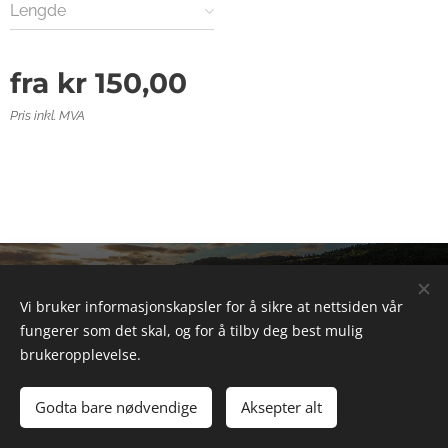
Lengde
fra
kr
150,00
Pris inkl. MVA
© 2025 Alle rettigheter forbeholdt
Vi bruker informasjonskapsler for å sikre at nettsiden vår
Informasjonskapsler
fungerer som det skal, og for å tilby deg best mulig
brukeropplevelse.
Legg til i handlekurven
Godta bare nødvendige
Aksepter alt