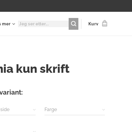
s mer
Kurv
ia kun skrift
variant:
side
Farge