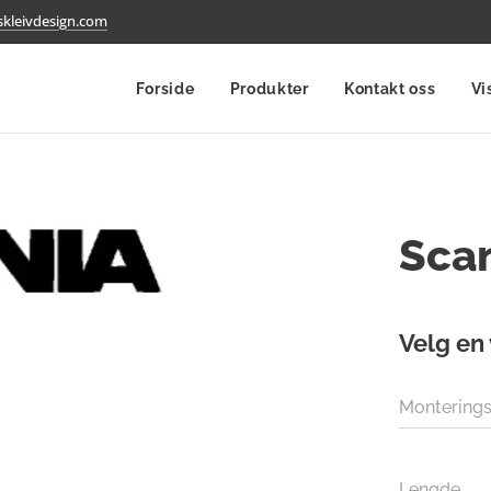
kleivdesign.com
Forside
Produkter
Kontakt oss
Vi
Scan
Velg en 
Monterings
Lengde