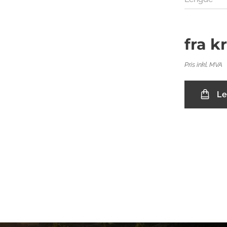
fra
k
Pris inkl. MVA
Le