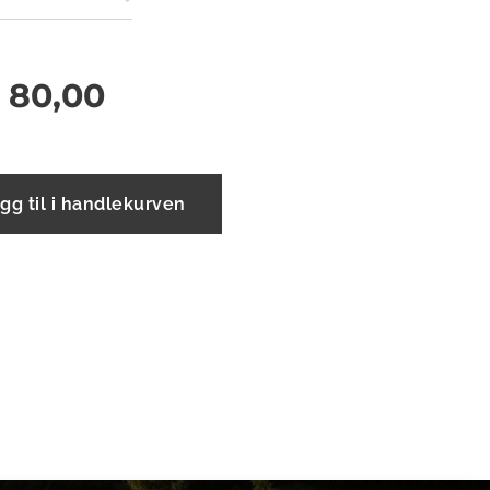
r
80,00
gg til i handlekurven