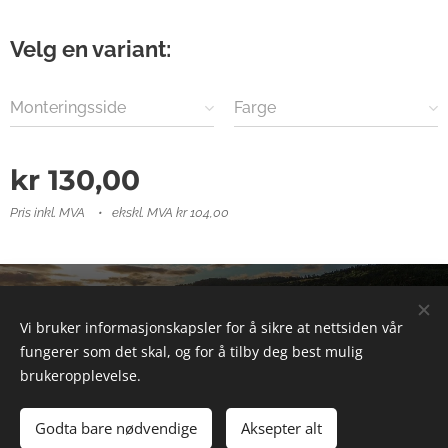
Velg en variant:
Monteringsside
Farge
kr
130,00
Pris inkl. MVA
ekskl. MVA kr 104,00
© 2025 Alle rettigheter forbeholdt
Vi bruker informasjonskapsler for å sikre at nettsiden vår
Informasjonskapsler
fungerer som det skal, og for å tilby deg best mulig
brukeropplevelse.
Legg til i handlekurven
Godta bare nødvendige
Aksepter alt