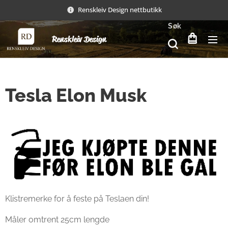
Renskleiv Design nettbutikk
Søk
Renskleiv Design
Tesla Elon Musk
Klistremerke for å feste på Teslaen din!
Måler omtrent 25cm lengde