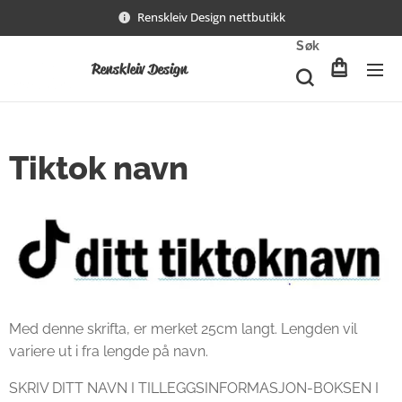
Renskleiv Design nettbutikk
Søk
Renskleiv Design
Tiktok navn
Med denne skrifta, er merket 25cm langt. Lengden vil
variere ut i fra lengde på navn.
SKRIV DITT NAVN I TILLEGGSINFORMASJON-BOKSEN I