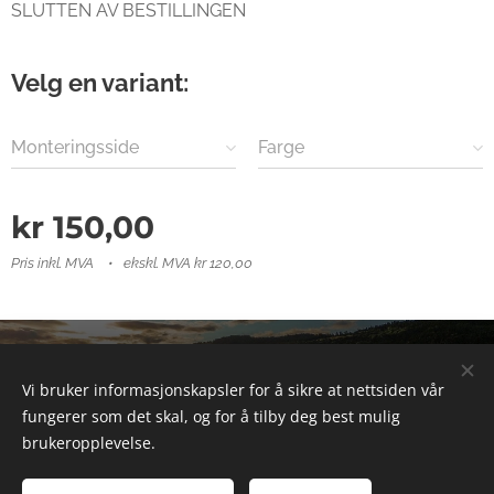
SLUTTEN AV BESTILLINGEN
Velg en variant:
Monteringsside
Farge
kr
150,00
Pris inkl. MVA
ekskl. MVA kr 120,00
© 2025 Alle rettigheter forbeholdt
Vi bruker informasjonskapsler for å sikre at nettsiden vår
Informasjonskapsler
fungerer som det skal, og for å tilby deg best mulig
brukeropplevelse.