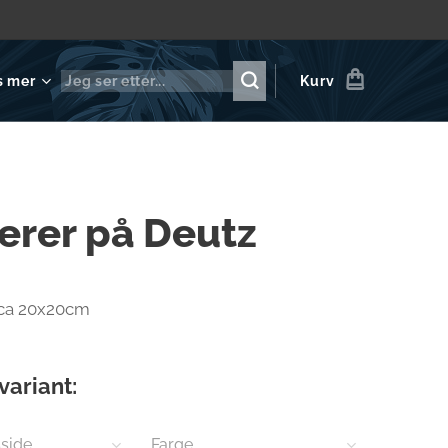
s mer
Kurv
erer på Deutz
 ca 20x20cm
variant:
side
Farge