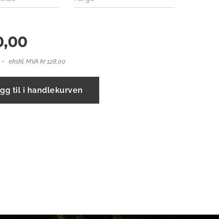
0,00
ekskl. MVA kr 128,00
gg til i handlekurven