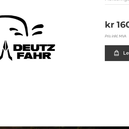
kr
16
Pris inkl. MVA
Le