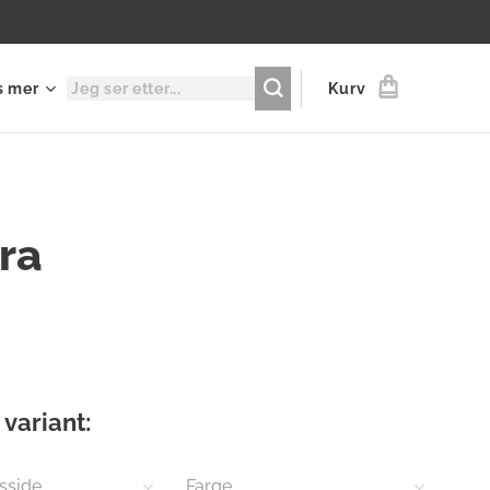
s mer
Kurv
ra
 variant:
sside
Farge