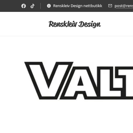
Renskleiv Design nettbutikk
post@rens
Renskleiv Design