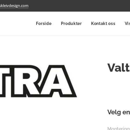
kleivdesign.com
Forside
Produkter
Kontakt oss
Vi
Valt
Velg en
Montering