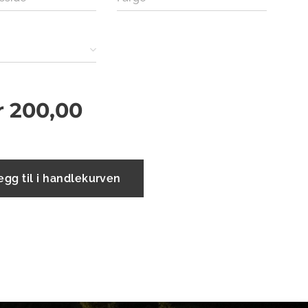
r
200,00
egg til i handlekurven