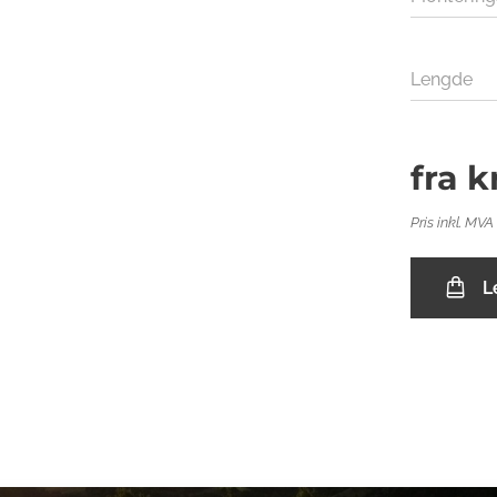
Lengde
fra
k
Pris inkl. MVA
L