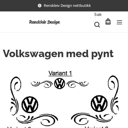
Renskleiv Design nettbutikk
Søk
Renskleiv Design
Volkswagen med pynt