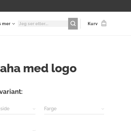
s mer
Kurv
aha med logo
variant:
side
Farge