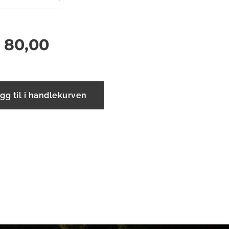
r
80,00
gg til i handlekurven