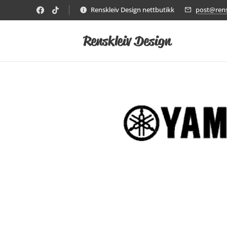
Renskleiv Design nettbutikk
post@rens
Renskleiv Design