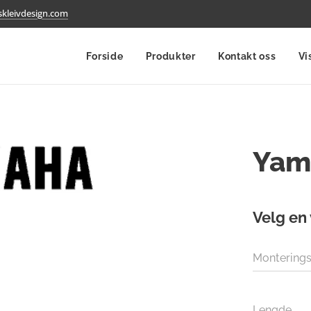
kleivdesign.com
Forside
Produkter
Kontakt oss
Vi
Yam
Velg en 
Monterings
Lengde