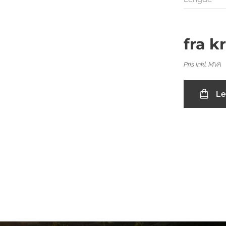
fra
k
Pris inkl. MVA
Le